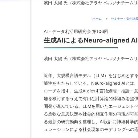
濱田 太陽 氏（株式会社アラヤ ペルソナチーム
ホーム
セミナー・集中講
AI・データ利活用研究会 第106回
生成AIによるNeuro-aligne
濱田 太陽 氏（株式会社アラヤ ペルソナチーム
近年、大規模言語モデル（LLM）をはじめとす
能性をもたらしている。Neuro-aligned 
ローチを指す。生成AIが示す言語処理・推論・
離を検討するうえで有用な計算論的枠組みを提供
開発が進んでいる。LLMを用いたエージェント
る柔軟な意思決定や社会的相互作用の再現が可能
る最新の研究動向を整理し、AI設計に神経科学
ュレーションによる社会現象のモデリングへの