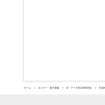
ホーム
セミナー・集中講義
AI・データ利活用研究会
生成A