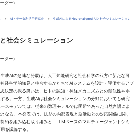
リーダー）
義
AI・データ利活用研究会
生成AIによるNeuro-aligned AIと社会シミュレーション
d AIと社会シミュレーション
リーダー）
る生成AIの急速な発展は、人工知能研究と社会科学の双方に新たな可
AIとは、神経科学的知見と整合するかたちでAIシステムを設計・評価するアプ
意思決定の振る舞いは、ヒトの認知・神経メカニズムとの類似性や乖
する。一方、生成AIは社会シミュレーションの分野においても研究
ベースモデルでは、従来の数理モデルでは困難であった自然言語によ
となる。本発表では、LLMの内部表現と脳活動との対応関係に関す
的制約を組み込む取り組みと、LLMベースのマルチエージェントシミ
応用を議論する。