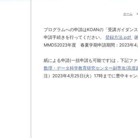
ホーム
プログラムへの申請はKOANの「受講ガイダン
申請手続きを行ってください。
登録方法.pdf
MMDS2023年度 春夏学期申請期間：2023年4月
紙による申請(一括申請も可能です)は，下記フ
数理・データ科学教育研究センター副専攻/高度
注）2023年4月25日(火）17時までに豊中キャン