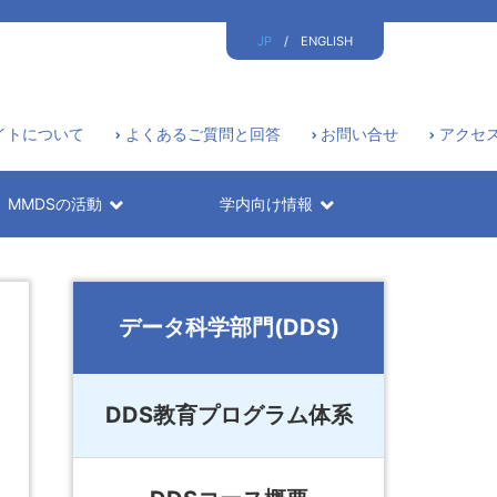
JP
/
ENGLISH
イトについて
よくあるご質問と回答
お問い合せ
アクセ
MMDSの活動
学内向け情報
データ科学部門(DDS)
DDS教育プログラム体系