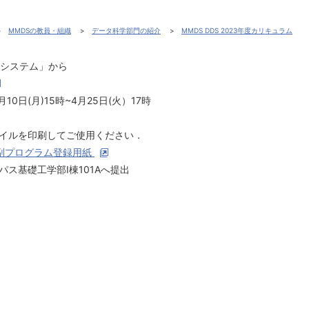
MMDSの教員・組織
データ科学部門の紹介
MMDS DDS 2023年度カリキュラム
スシステム」から
10日(月)15時~4月25日(火）17時
ァイルを印刷してご使用ください．
副プログラム登録用紙
パス基礎工学部I棟101Aへ提出