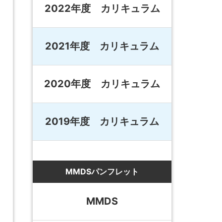
2022年度 カリキュラム
2021年度 カリキュラム
2020年度 カリキュラム
2019年度 カリキュラム
MMDSパンフレット
MMDS