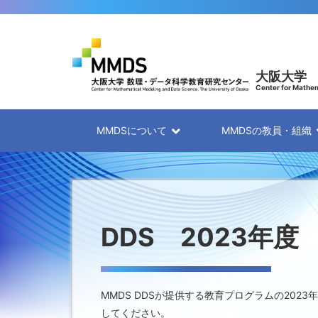
大阪大学
Center for Mathem
MMDSについて
MMDSの教員・組織
DDS 2023年
MMDS DDSが提供する教育プログラムの20
してください。