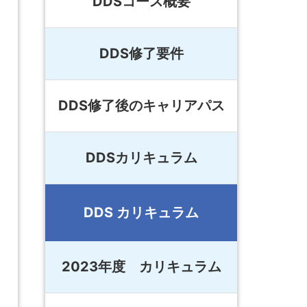
DDSコース概要
DDS修了要件
DDS修了後のキャリアパス
DDSカリキュラム
DDS カリキュラム
2023年度 カリキュラム