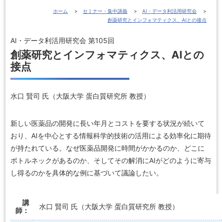
ホーム
セミナー・集中講義
AI・データ利活用研究会
創薬研究とインフォマティクス、AIとの接点
AI・データ利活用研究会 第105回
創薬研究とインフォマティクス、AIとの
接点
水口 賢司 氏（大阪大学 蛋白質研究所 教授）
新しい医薬品の開発に長い年月とコストを要する状況が続いて
おり、AIを中心とする情報科学的技術の活用による効率化に期待
が持たれている。なぜ医薬品開発に時間がかかるのか、どこに
ボトルネックがあるのか、そしてその解消にAIがどのように寄与
し得るのかを具体的な例に基づいて議論したい。
講
水口 賢司 氏（大阪大学 蛋白質研究所 教授）
師：