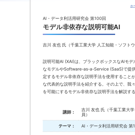
ホ
AI・データ利活用研究会 第100回
モデル非依存な説明可能AI
吉川 友也 氏（千葉工業大学 人工知能・ソフトウェア
説明可能AI (XAI)は、ブラックボックスなA
なモデルやSoftware-as-a-Service 
定するモデル非依存な説明手法を使用することが
な代表的な説明手法を紹介する。その上で、我
を可能にするモデル非依存な説明手法を解説す
吉川 友也 氏（千葉工業大学 
講師：
員）
テーマ：
AI・データ利活用研究会 第1