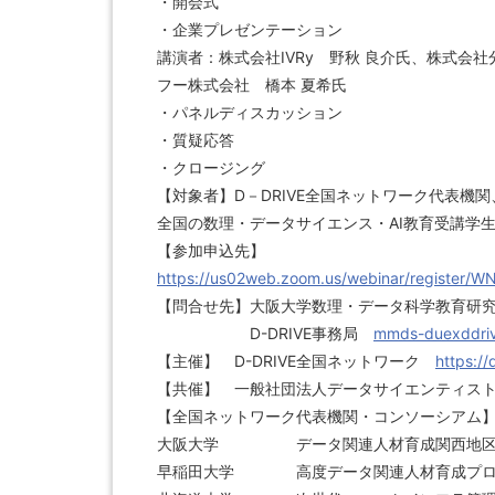
・開会式
・企業プレゼンテーション
講演者：株式会社IVRy 野秋 良介氏、株式会社
フー株式会社 橋本 夏希氏
・パネルディスカッション
・質疑応答
・クロージング
【対象者】D－DRIVE全国ネットワーク代表機
全国の数理・データサイエンス・AI教育受講学生
【参加申込先】
https://us02web.zoom.us/webinar/registe
【問合せ先】大阪大学数理・データ科学教育研
D-DRIVE事務局
mmds-duexddriv
【主催】 D-DRIVE全国ネットワーク
https://
【共催】 一般社団法人データサイエンティ
【全国ネットワーク代表機関・コンソーシアム
大阪大学 データ関連人材育成関西地区
早稲田大学 高度データ関連人材育成プロ