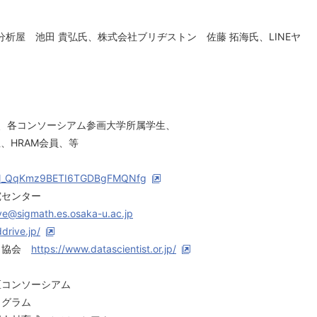
分析屋 池田 貴弘氏、株式会社ブリヂストン 佐藤 拓海氏、LINEヤ
関、各コンソーシアム参画大学所属学生、
、HRAM会員、等
r/WN_QqKmz9BETI6TGDBgFMQNfg
究センター
e@sigmath.es.osaka-u.ac.jp
ddrive.jp/
スト協会
https://www.datascientist.or.jp/
】
コンソーシアム
グラム