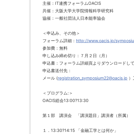
主催：IT連携フォーラムOACIS
共催：大阪大学大学院情報科学研究科
協催：一般社団法人日本能率協会
＜申込み、その他＞
フォーラム詳細：
http://www.oacis.jp/sympos
参加費：無料
申し込み締め切り：７月２日（月）
申込書：フォーラム詳細頁よりダウンロードし
申込書送付先：
メール (
registration_symposium22@oacis.jp
）又
＜プログラム:＞
OACIS総会13:00?13:30
第１部 講演会 「講演題目」講演者（所属）
１．13:30?14:15 「金融工学とは何か」