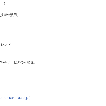
ター）
ＩＴ技術の活用」
Ｔトレンド」
したWebサービスの可能性」
）
mc.osaka-u.ac.jp
)