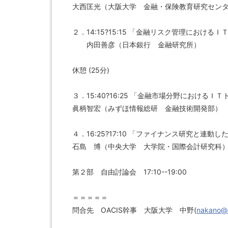
大西匡光（大阪大学 金融・保険教育研究セン
２．14:15?15:15 「金融リスク管理における
内田善彦（日本銀行 金融研究所）
休憩 (25分)
３．15:40?16:25 「金融市場分野におけるＩ
眞柄智宏（みずほ情報総研 金融技術開発部）
４．16:25?17:10 「ファイナンス研究と連動
石島 博（中央大学 大学院・国際会計研究科
第２部 自由討論会 17:10--19:00
＝＝＝＝＝
問合先 OACIS幹事 大阪大学 中野(
nakano@c